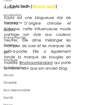
1 - Kayla Seah (
@kayla_seah
)
horreur
localisation
Kayla est une blogueuse star de 
campagne
Toronto. D’origine chinoise et 
italienne, cette influenceuse mode 
Beauté
partage son style aux couleurs 
événementiel
neutres. Elle aime mélanger les 
Gaming
marques de luxe et les marques de 
prêt-à-porter. 
Elle a également 
DIY
fondé la marque de bougies en 
Stratégie
marbre 
@notyourstandard
 qui porte 
Collaboration
le même nom que son ancien blog.
Alcool
Diversité
éco responsable
Santé
Stage