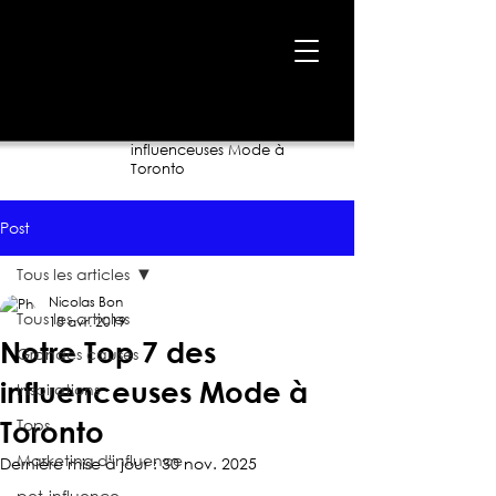
Accueil
›
Blogue
›
Notre Top 7 des
influenceuses Mode à
Toronto
Post
Tous les articles
Nicolas Bon
Tous les articles
18 avr. 2019
Notre Top 7 des
Grandes causes
influenceuses Mode à
Inspirations
Tops
Toronto
Marketing d'influence
Dernière mise à jour :
30 nov. 2025
pet-influence