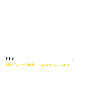
TikTok : 
https://www.tiktok.com/@lisa_corbo
Vous aimeriez davantage de profils 
spécialisés dans la mode  ?
Nous avons créé la 
Clark Talent 
Factory,
 une équipe d’experts qui 