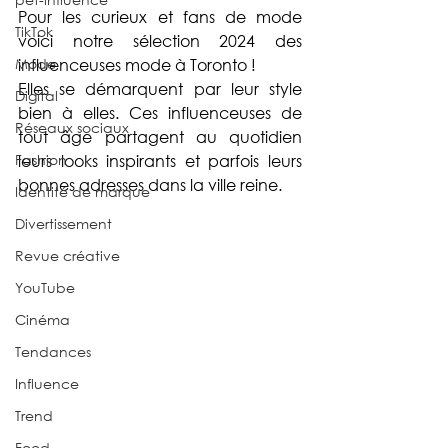
Pour les curieux et fans de mode 
TikTok
voici notre sélection 2024 des 
Mode
influenceuses mode à Toronto ! 
Elles se démarquent par leur style 
Digital
bien à elles. Ces influenceuses de 
Réseaux sociaux
tout âge partagent au quotidien 
Fashion
leurs looks inspirants et parfois leurs 
bonnes adresses dans la ville reine.
Identité de marque
Divertissement
Revue créative
YouTube
Cinéma
Tendances
Influence
Trend
Food