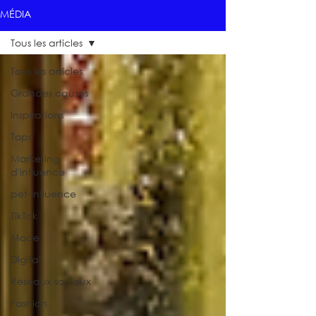
MÉDIA
Tous les articles
Tous les articles
Grandes causes
Inspirations
Tops
Marketing
d'influence
pet-influence
TikTok
Mode
Digital
Réseaux sociaux
Fashion