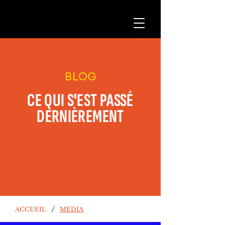
BLOG
CE QUI S'EST PASSÉ
DERNIÈREMENT
/
ACCUEIL
MÉDIA