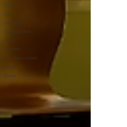
Gaming
DIY
Stratégie
Collaboration
Alcool
Diversité
éco responsable
Santé
Stage