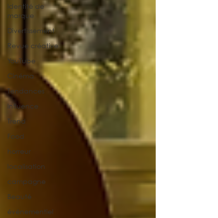
Identité de
marque
Divertissement
Revue créative
YouTube
Cinéma
Tendances
Influence
Trend
Food
horreur
localisation
campagne
Beauté
événementiel