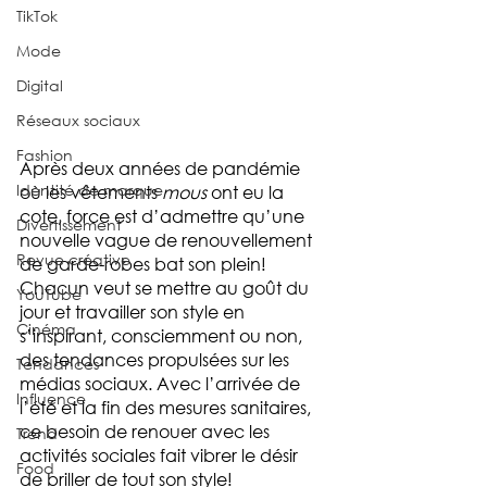
TikTok
Mode
Digital
Réseaux sociaux
Fashion
Après deux années de pandémie 
Identité de marque
où les vêtements 
mous
 ont eu la 
cote, force est d’admettre qu’une 
Divertissement
nouvelle vague de renouvellement 
Revue créative
de garde-robes bat son plein! 
Chacun veut se mettre au goût du 
YouTube
jour et travailler son style en 
Cinéma
s’inspirant, consciemment ou non, 
des tendances propulsées sur les 
Tendances
médias sociaux. Avec l’arrivée de 
Influence
l’été et la fin des mesures sanitaires, 
ce besoin de renouer avec les 
Trend
activités sociales fait vibrer le désir 
Food
de briller de tout son style! 