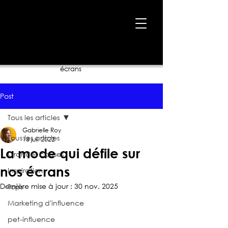
Accueil
›
Blogue
›
La mode qui défile sur nos
écrans
Post
Tous les articles
Gabrielle Roy
Tous les articles
13 juil. 2022
La mode qui défile sur
Grandes causes
nos écrans
Inspirations
Dernière mise à jour :
30 nov. 2025
Tops
Marketing d'influence
pet-influence