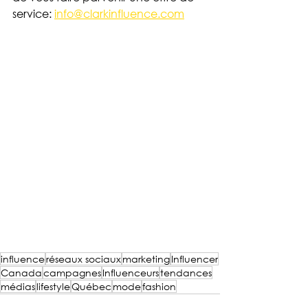
service:
info@clarkinfluence.com
influence
réseaux sociaux
marketing
Influencer
Canada
campagnes
Influenceurs
tendances
médias
lifestyle
Québec
mode
fashion