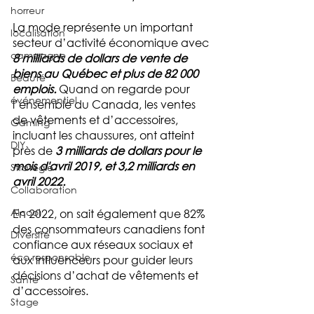
horreur
La mode représente un important 
localisation
secteur d’activité économique avec 
campagne
8 milliards de dollars de vente de 
biens au Québec et plus de 82 000 
Beauté
emplois
.
 Quand on regarde pour 
événementiel
l’ensemble du Canada, les ventes 
de vêtements et d’accessoires, 
Gaming
incluant les chaussures, ont atteint 
DIY
près de 
3 milliards de dollars pour le 
mois d'avril 2019, et 3,2 milliards en 
Stratégie
avril 2022
.
Collaboration
Alcool
En 2022, on sait également que 82% 
des consommateurs canadiens font 
Diversité
confiance aux réseaux sociaux et 
éco responsable
aux influenceurs pour guider leurs 
décisions d’achat de vêtements et 
Santé
d’accessoires. 
Stage