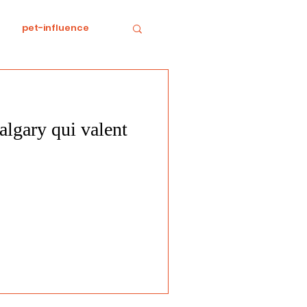
pet-influence
e
Divertissement
lgary qui valent
Food
horreur
tratégie