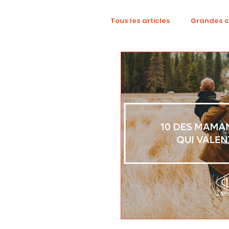
Tous les articles
Grandes 
TikTok
Mode
Dig
Revue créative
YouTu
localisation
campag
Collaboration
Alcool