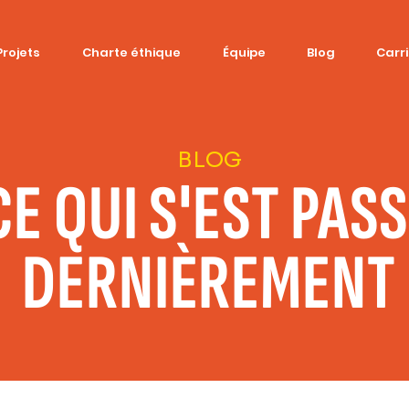
Projets
Charte éthique
Équipe
Blog
Carr
BLOG
CE QUI S'EST PAS
DERNIÈREMENT