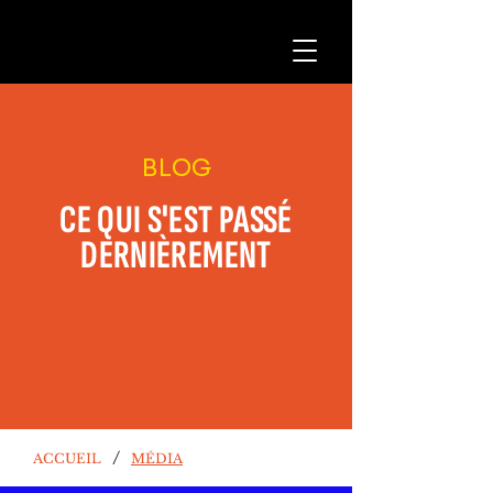
BLOG
CE QUI S'EST PASSÉ
DERNIÈREMENT
/
ACCUEIL
MÉDIA