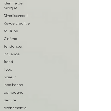
Identité de
marque
Divertissement
Revue créative
YouTube
Cinéma
Tendances
Influence
Trend
Food
horreur
localisation
campagne
Beauté
événementiel