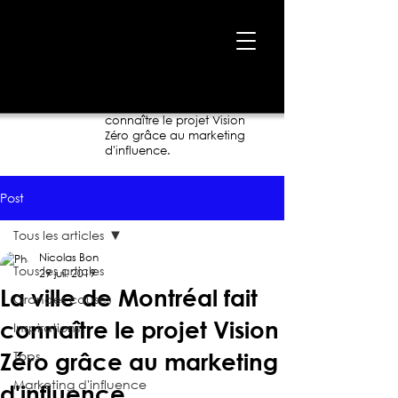
Accueil
›
Blogue
›
La ville de Montréal fait
connaître le projet Vision
Zéro grâce au marketing
d'influence.
Post
Tous les articles
Nicolas Bon
Tous les articles
29 juil. 2019
La ville de Montréal fait
Grandes causes
connaître le projet Vision
Inspirations
Tops
Zéro grâce au marketing
Marketing d'influence
d'influence.