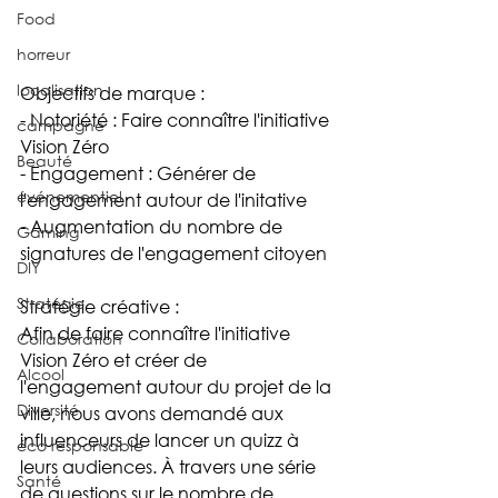
Food
horreur
localisation
Objectifs de marque :
- Notoriété : Faire connaître l'initiative 
campagne
Vision Zéro
Beauté
- Engagement : Générer de 
événementiel
l'engagement autour de l'initative
- Augmentation du nombre de 
Gaming
signatures de l'engagement citoyen 
DIY
Stratégie
Stratégie créative : 
Afin de faire connaître l'initiative 
Collaboration
Vision Zéro et créer de 
Alcool
l'engagement autour du projet de la 
Diversité
ville, nous avons demandé aux 
influenceurs de lancer un quizz à 
éco responsable
leurs audiences. À travers une série 
Santé
de questions sur le nombre de 