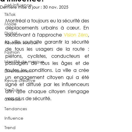
pet-influence
Dernière mise à jour :
30 nov. 2025
TikTok
Montréal a toujours eu la sécurité des 
Mode
déplacements urbains à cœur. En 
Digital
souscrivant à l'approche 
Vision Zéro
, 
la ville souhaite garantir la sécurité 
Réseaux sociaux
de tous les usagers de la route : 
Fashion
piétons, cyclistes, conducteurs et 
Identité de marque
passagers de tous les âges et de 
toutes les conditions. La ville a crée 
Divertissement
un engagement citoyen qui a été 
Revue créative
signé et diffusé par les influenceurs 
YouTube
afin que chaque citoyen s'engage 
vers plus de sécurité.
Cinéma
Tendances
Influence
Trend