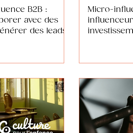
luence B2B :
Micro-infl
borer avec des
influenceur
énérer des leads
investisse