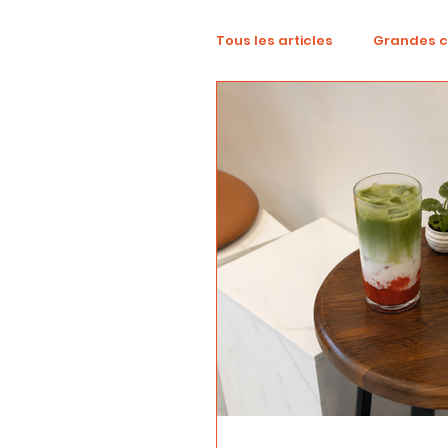
Tous les articles
Grandes 
TikTok
Mode
Dig
Revue créative
YouTu
localisation
campag
Alcool
Diversité