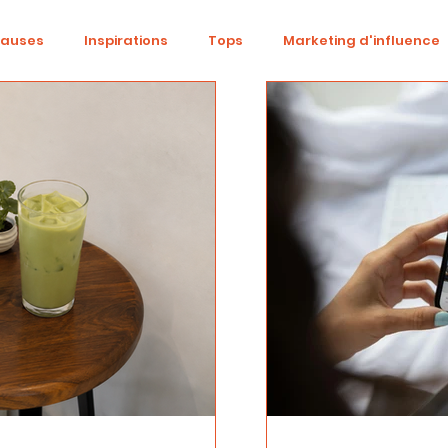
causes
Inspirations
Tops
Marketing d'influence
ital
Réseaux sociaux
Fashion
Identité de marqu
be
Cinéma
Tendances
Influence
Trend
ne
Beauté
événementiel
Gaming
DIY
S