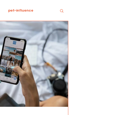
pet-influence
e
Divertissement
Food
horreur
tratégie
Collaboration