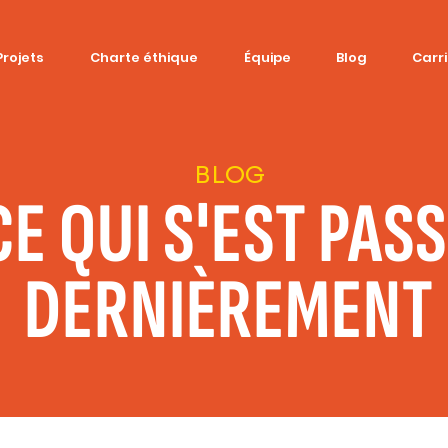
Projets
Charte éthique
Équipe
Blog
Carr
BLOG
CE QUI S'EST PAS
DERNIÈREMENT