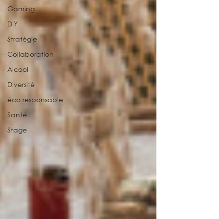
Gaming
DIY
Stratégie
Collaboration
Alcool
Diversité
éco responsable
Santé
Stage