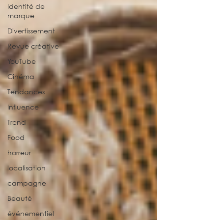
Identité de
marque
Divertissement
Revue créative
YouTube
Cinéma
Tendances
Influence
Trend
Food
horreur
localisation
campagne
Beauté
événementiel