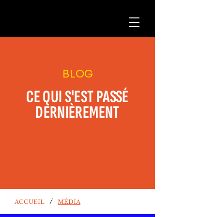
BLOG
CE QUI S'EST PASSÉ
DERNIÈREMENT
/
ACCUEIL
MÉDIA