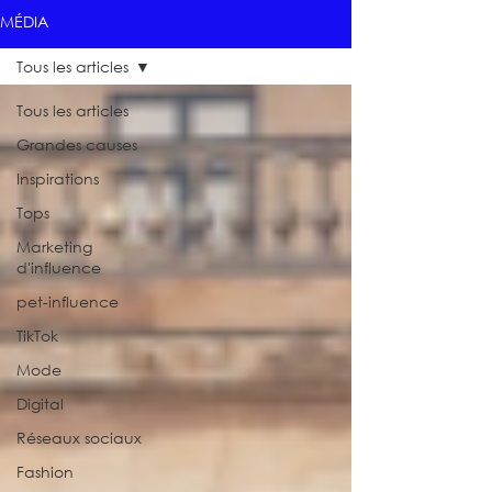
MÉDIA
Tous les articles
Tous les articles
Grandes causes
Inspirations
Tops
Marketing
d'influence
pet-influence
TikTok
Mode
Digital
Réseaux sociaux
Fashion