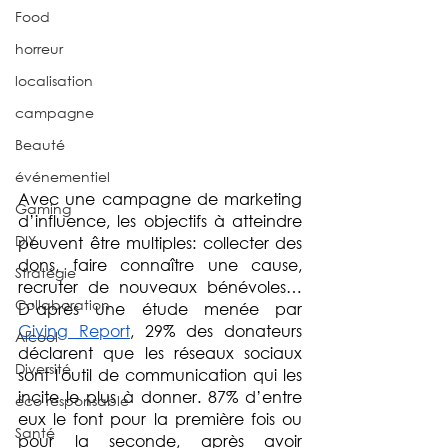
Food
horreur
localisation
campagne
Beauté
événementiel
Avec une campagne de marketing 
Gaming
d’influence, les objectifs à atteindre 
DIY
peuvent être multiples: collecter des 
dons, faire connaître une cause, 
Stratégie
recruter de nouveaux bénévoles… 
Collaboration
D’après une étude menée par 
Giving Report
, 29% des donateurs 
Alcool
déclarent que les réseaux sociaux 
Diversité
sont l'outil de communication qui les 
incite le plus à donner. 87% d’entre 
éco responsable
eux le font pour la première fois ou 
Santé
pour la seconde, après avoir 