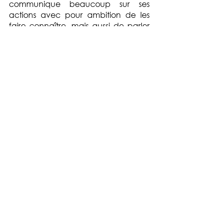
communique beaucoup sur ses 
actions avec pour ambition de les 
faire connaître, mais aussi de parler 
de thématiques bien plus spécifiques 
pour toucher certaines 
communautés.
Le créateur de contenu, 
un choix primordial 
pour les associations
Comme nous le voyons avec ces 
trois campagnes, le marketing 
d’influence dans le monde associatif 
peut répondre à plusieurs grands 
objectifs:
communiquer auprès d’un 
grand nombre de personnes sur 
son appel aux dons
augmenter le trafic et la visibilité 