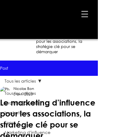
Accueil
›
Blogue
›
Le marketing d’influence
pour les associations, la
stratégie clé pour se
démarquer
Post
Tous les articles
Nicolas Bon
Tous les articles
5 avr. 2023
Le marketing d’influence
Grandes causes
pour les associations, la
Inspirations
Tops
stratégie clé pour se
Marketing d'influence
démarquer