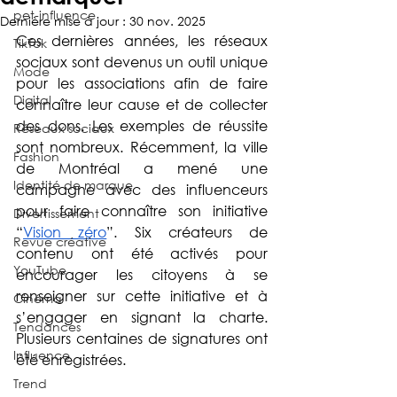
pet-influence
Dernière mise à jour :
30 nov. 2025
Ces dernières années, les réseaux 
TikTok
sociaux sont devenus un outil unique 
Mode
pour les associations afin de faire 
Digital
connaître leur cause et de collecter 
des dons. Les exemples de réussite 
Réseaux sociaux
sont nombreux. Récemment, la ville 
Fashion
de Montréal a mené une 
Identité de marque
campagne avec des influenceurs 
pour faire connaître son initiative 
Divertissement
“
Vision zéro
”. Six créateurs de 
Revue créative
contenu ont été activés pour 
YouTube
encourager les citoyens à se 
renseigner sur cette initiative et à 
Cinéma
s’engager en signant la charte. 
Tendances
Plusieurs centaines de signatures ont 
Influence
été enregistrées.
Trend