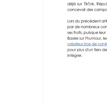
Gaming
DIY
Stratégie
déjà sur TikTok. Répu
concevoir des campag
Lors du précédent art
par de nombreux co
ses fruits, puisque leu
B
asée sur l'humour, l
créateur.rice de co
pour plus d'un tiers 
intégrer.