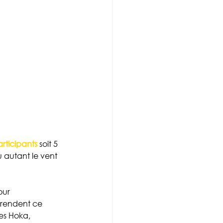
rticipants
 soit 5 
u autant le vent 
our 
 rendent ce 
es Hoka, 