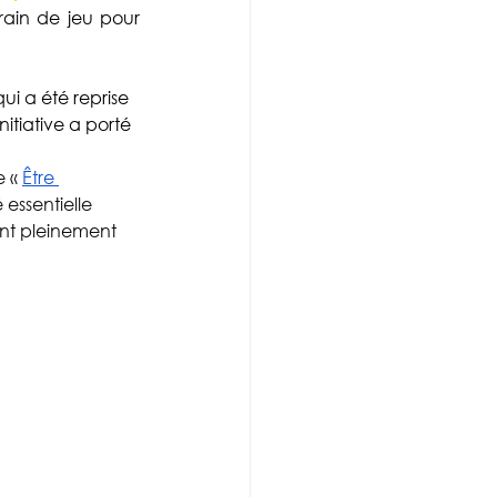
rain de jeu pour 
qui a été reprise 
initiative a porté 
 « 
Être 
 essentielle 
ent pleinement 