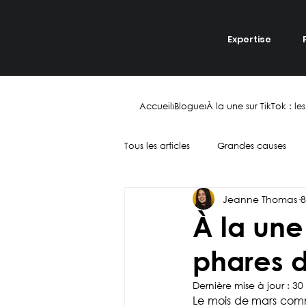
Expertise
Accueil
›
Blogue
›
À la une sur TikTok : 
Tous les articles
Grandes causes
Jeanne Thomas
8
Digital
Réseaux sociaux
À la une
phares 
Tendances
Influence
Tr
Dernière mise à jour :
30
Le mois de mars com