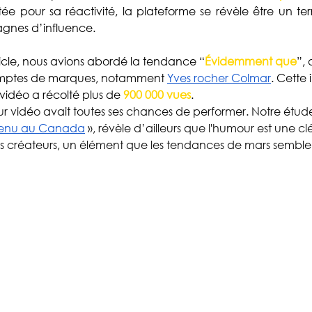
Collaboration
Alcool
Diversité
tée pour sa réactivité, la plateforme se révèle être un ter
nes d’influence. 
icle, nous avions abordé la tendance “
Évidemment que
”, 
mptes de marques, notamment 
Yves rocher Colmar
. Cette 
r vidéo a récolté plus de 
900 000 vues
. 
eur vidéo avait toutes ses chances de performer. Notre étude
ntenu au Canada
 », révèle d’ailleurs que l'humour est une clé
des créateurs, un élément que les tendances de mars sembl