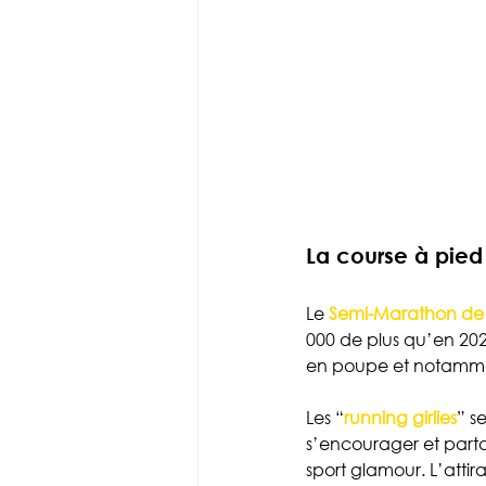
La course à pied
Le 
Semi-Marathon de 
000 de plus qu’en 2023
en poupe et notamment
Les “
running girlies
” s
s’encourager et partag
sport glamour. L’attir