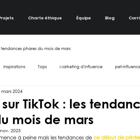
Projets
Charte éthique
Équipe
Blog
Carr
les tendances phares du mois de mars
Inspirations
Tops
Marketing d'influence
pet-influenc
 mars 2024
Fashion
Identité de marque
Divertissement
Revue créa
 sur TikTok : les tendan
du mois de mars
end
Food
horreur
localisation
campagne
B
 nov. 2025
mence à peine mais les tendances de 
ce début de print