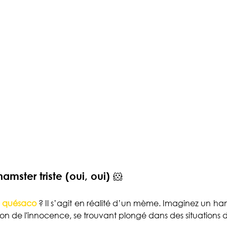
mster triste (oui, oui) 🐹
 
quésaco
 ? Il s’agit en réalité d’un mème. Imaginez un ha
ion de l'innocence, se trouvant plongé dans des situations d