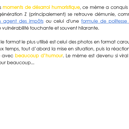
s 
moments de désarroi humoristique
, ce mème a conquis Ti
 génération Z (principalement) se retrouve démunie, co
n agent des impôts
 ou celui d'une 
formule de politesse
e vulnérabilité touchante et souvent hilarante. 
e format le plus utilisé est celui des photos en format carou
temps, tout d’abord la mise en situation, puis la réactio
e avec 
beaucoup d’humour
. Le mème est devenu si viral 
pour beaucoup...