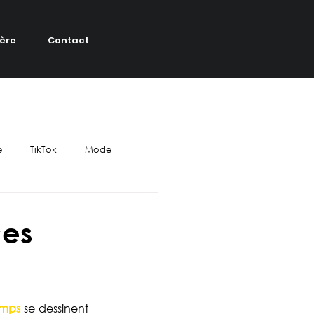
ière
Contact
e
TikTok
Mode
tive
YouTube
Cinéma
ces
eauté
événementiel
emps
 se dessinent 