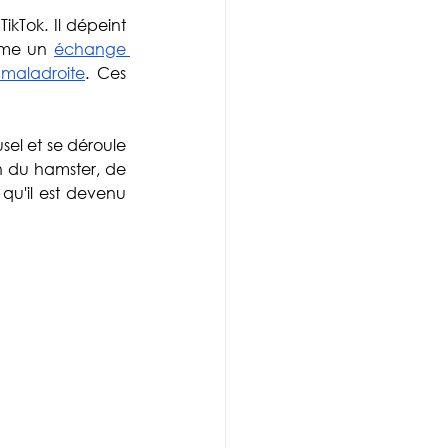
kTok. Il dépeint 
mme un 
échange 
 maladroite
. Ces 
sel et se déroule 
n du hamster, de 
qu'il est devenu 