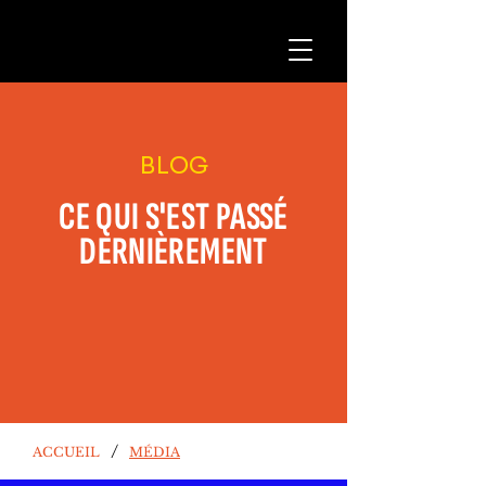
BLOG
CE QUI S'EST PASSÉ
DERNIÈREMENT
/
ACCUEIL
MÉDIA