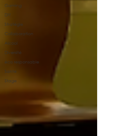
Gaming
DIY
Stratégie
Collaboration
Alcool
Diversité
éco responsable
Santé
Stage