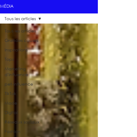
MÉDIA
Tous les articles
Tous les articles
Grandes causes
Inspirations
Tops
Marketing
d'influence
pet-influence
TikTok
Mode
Digital
Réseaux sociaux
Fashion