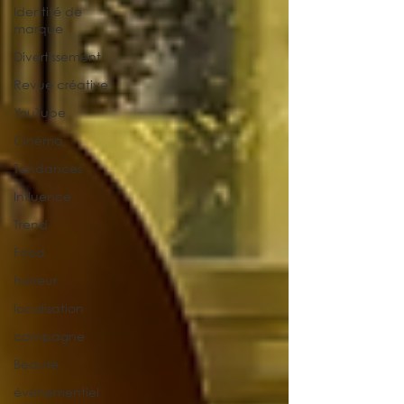
Identité de
marque
Divertissement
Revue créative
YouTube
Cinéma
Tendances
Influence
Trend
Food
horreur
localisation
campagne
Beauté
événementiel