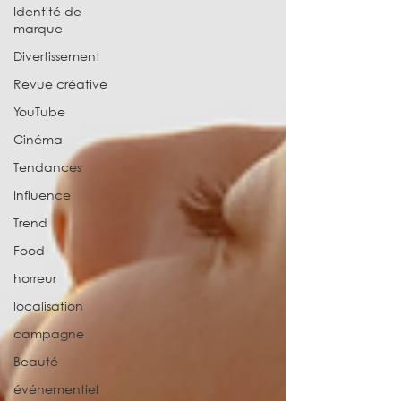
Identité de
marque
Divertissement
Revue créative
YouTube
Cinéma
Tendances
Influence
Trend
Food
horreur
localisation
campagne
Beauté
événementiel