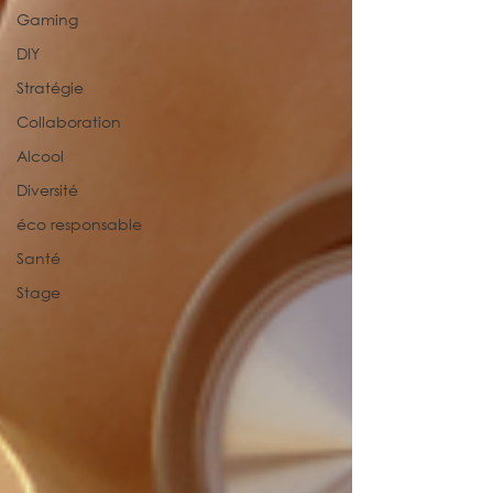
Gaming
DIY
Stratégie
Collaboration
Alcool
Diversité
éco responsable
Santé
Stage