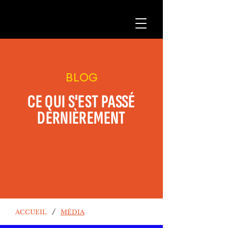
BLOG
CE QUI S'EST PASSÉ
DERNIÈREMENT
/
ACCUEIL
MÉDIA