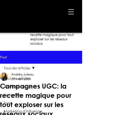
Accueil
›
Blogue
›
Campagnes UGC: la
recette magique pour tout
exploser sur les réseaux
sociaux
Post
Tous les articles
Andréa Juteau
Tous les articles
27 mars 2023
Campagnes UGC: la
Grandes causes
recette magique pour
Inspirations
Tops
tout exploser sur les
Marketing d'influence
réseaux sociaux