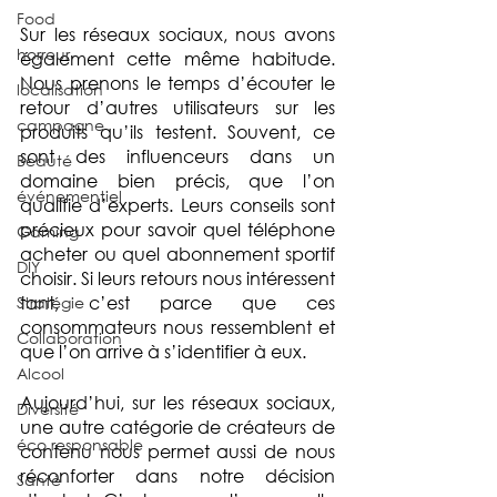
Food
Sur les réseaux sociaux, nous avons 
horreur
également cette même habitude. 
Nous prenons le temps d’écouter le 
localisation
retour d’autres utilisateurs sur les 
campagne
produits qu’ils testent. Souvent, ce 
sont des influenceurs dans un 
Beauté
domaine bien précis, que l’on 
événementiel
qualifie d’experts. Leurs conseils sont 
précieux pour savoir quel téléphone 
Gaming
acheter ou quel abonnement sportif 
DIY
choisir. Si leurs retours nous intéressent 
tant, c’est parce que ces 
Stratégie
consommateurs nous ressemblent et 
Collaboration
que l’on arrive à s’identifier à eux.
Alcool
Aujourd’hui, sur les réseaux sociaux, 
Diversité
une autre catégorie de créateurs de 
éco responsable
contenu nous permet aussi de nous 
réconforter dans notre décision 
Santé