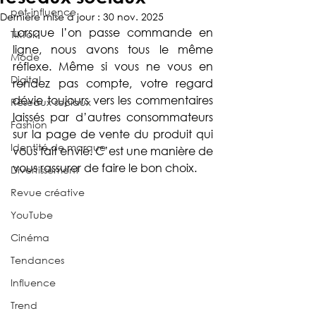
pet-influence
Dernière mise à jour :
30 nov. 2025
Lorsque l’on passe commande en 
TikTok
ligne, nous avons tous le même 
Mode
réflexe. Même si vous ne vous en 
Digital
rendez pas compte, votre regard 
dévie toujours vers les commentaires 
Réseaux sociaux
laissés par d’autres consommateurs 
Fashion
sur la page de vente du produit qui 
Identité de marque
vous fait envie. C’est une manière de 
vous rassurer de faire le bon choix.
Divertissement
Revue créative
YouTube
Cinéma
Tendances
Influence
Trend