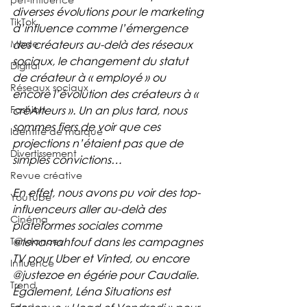
diverses évolutions pour le marketing 
TikTok
d’influence comme l’émergence 
Mode
des créateurs au-delà des réseaux 
sociaux, le changement du statut 
Digital
de créateur à « employé » ou 
Réseaux sociaux
encore l’évolution des créateurs à « 
Fashion
créAIteurs ». Un an plus tard, nous 
sommes fiers de voir que ces 
Identité de marque
projections n’étaient pas que de 
Divertissement
simples convictions…
Revue créative
En effet, nous avons pu voir des top-
YouTube
influenceurs aller au-delà des 
Cinéma
plateformes sociales comme 
Tendances
@lenamahfouf dans les campagnes 
TV pour Uber et Vinted, ou encore 
Influence
@justezoe en égérie pour Caudalie. 
Trend
Également, Léna Situations est 
Food