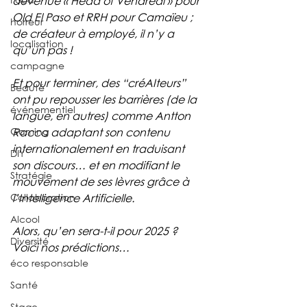
devenue « Head of Vendredi » pour 
Old El Paso et RRH pour Camaïeu ; 
horreur
de créateur à employé, il n’y a 
localisation
qu’un pas !
campagne
Et pour terminer, des “créAIteurs” 
Beauté
ont pu repousser les barrières (de la 
événementiel
langue, en autres) comme Antton 
Gaming
Racca adaptant son contenu 
internationalement en traduisant 
DIY
son discours… et en modifiant le 
Stratégie
mouvement de ses lèvres grâce à 
Collaboration
l’Intelligence Artificielle. 
Alcool
Alors, qu’en sera-t-il pour 2025 ? 
Diversité
Voici nos prédictions… 
éco responsable
Santé
Stage