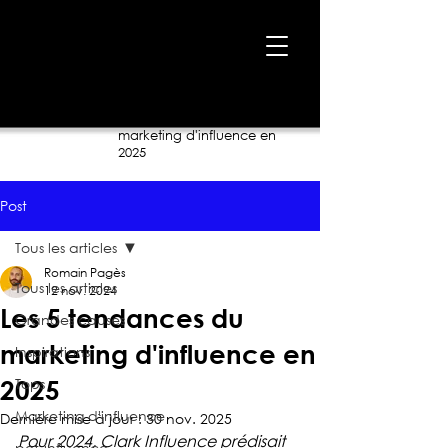
Accueil
›
Blogue
›
Les 5 tendances du
marketing d'influence en
2025
Post
Tous les articles
Romain Pagès
Tous les articles
12 nov. 2024
Les 5 tendances du
Grandes causes
marketing d'influence en
Inspirations
Tops
2025
Marketing d'influence
Dernière mise à jour :
30 nov. 2025
Pour 2024, Clark Influence prédisait 
pet-influence