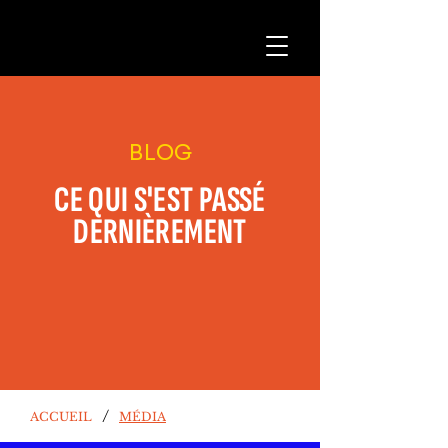
BLOG
CE QUI S'EST PASSÉ
DERNIÈREMENT
/
ACCUEIL
MÉDIA