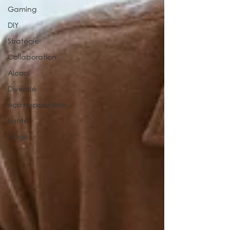
Gaming
DIY
Stratégie
Collaboration
Alcool
Diversité
éco responsable
Santé
Stage